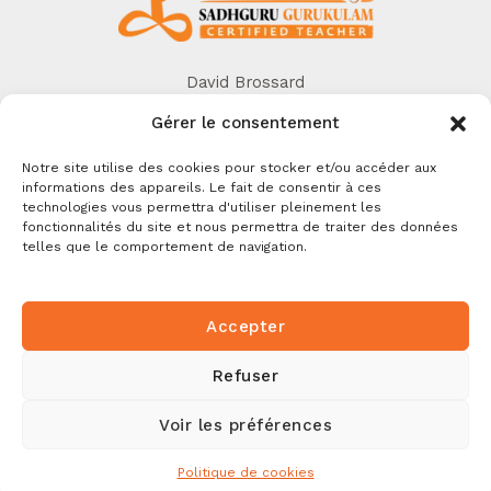
David Brossard
06 42 68 93 71
Gérer le consentement
info@hathalife.fr
La Rochelle
Notre site utilise des cookies pour stocker et/ou accéder aux
informations des appareils. Le fait de consentir à ces
technologies vous permettra d'utiliser pleinement les
fonctionnalités du site et nous permettra de traiter des données
telles que le comportement de navigation.
Copyright © 2026 HathaLife
Photos credits @ Isha Foundation
Accepter
Powered by HathaLife
Refuser
Mentions Légales
CGV
Voir les préférences
Politique de cookies (UE)
Politique de cookies