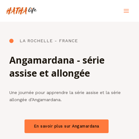
Skip
Mai
to
Men
content
LA ROCHELLE - FRANCE
Angamardana - série
assise et allongée
Une journée pour apprendre la série assise et la série
allongée d’Angamardana.
En savoir plus sur Angamardana